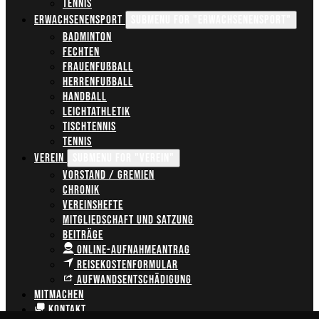
Tennis
Erwachsenensport
Submenu for "Erwachsenensport"
Badminton
Fechten
Frauenfußball
Herrenfußball
Handball
Leichtathletik
Tischtennis
Tennis
Verein
Submenu for "Verein"
Vorstand / Gremien
Chronik
Vereinshefte
Mitgliedschaft und Satzung
Beiträge
Online-Aufnahmeantrag
Reisekostenformular
Aufwandsentschädigung
Mitmachen
Kontakt