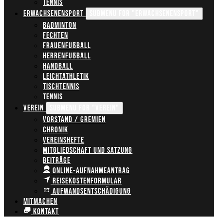
Tennis
Erwachsenensport
Submenu for "Erwachsenensport"
Badminton
Fechten
Frauenfußball
Herrenfußball
Handball
Leichtathletik
Tischtennis
Tennis
Verein
Submenu for "Verein"
Vorstand / Gremien
Chronik
Vereinshefte
Mitgliedschaft und Satzung
Beiträge
Online-Aufnahmeantrag
Reisekostenformular
Aufwandsentschädigung
Mitmachen
Kontakt