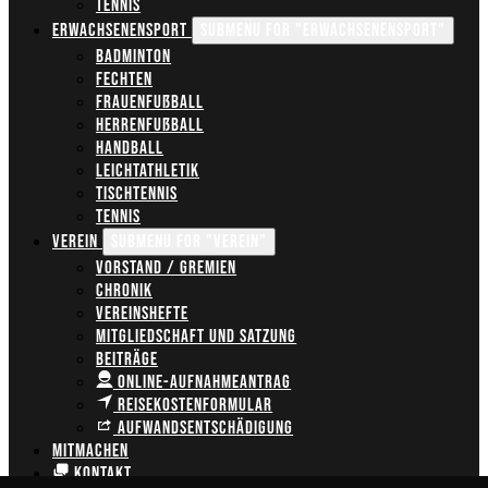
Tennis
Erwachsenensport
Submenu for "Erwachsenensport"
Badminton
Fechten
Frauenfußball
Herrenfußball
Handball
Leichtathletik
Tischtennis
Tennis
Verein
Submenu for "Verein"
Vorstand / Gremien
Chronik
Vereinshefte
Mitgliedschaft und Satzung
Beiträge
Online-Aufnahmeantrag
Reisekostenformular
Aufwandsentschädigung
Mitmachen
Kontakt